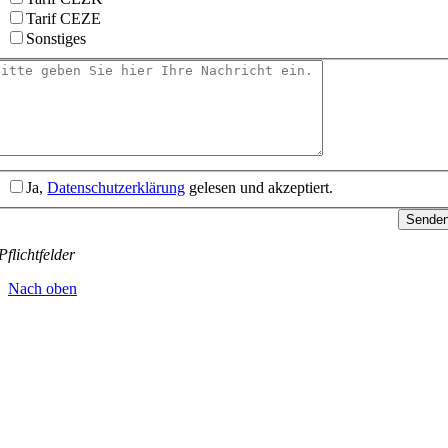
Tarif CEZE
Sonstiges
Ja,
Datenschutzerklärung
gelesen und akzeptiert.
Sende
Pflichtfelder
Nach oben