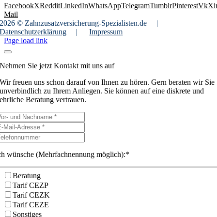
Facebook
X
Reddit
LinkedIn
WhatsApp
Telegram
Tumblr
Pinterest
Vk
Xi
Mail
2026 © Zahnzusatzversicherung-Spezialisten.de
|
Datenschutzerklärung
|
Impressum
Page load link
Nehmen Sie jetzt Kontakt mit uns auf
Wir freuen uns schon darauf von Ihnen zu hören. Gern beraten wir Sie
unverbindlich zu Ihrem Anliegen. Sie können auf eine diskrete und
ehrliche Beratung vertrauen.
ch wünsche (Mehrfachnennung möglich):*
Beratung
Tarif CEZP
Tarif CEZK
Tarif CEZE
Sonstiges