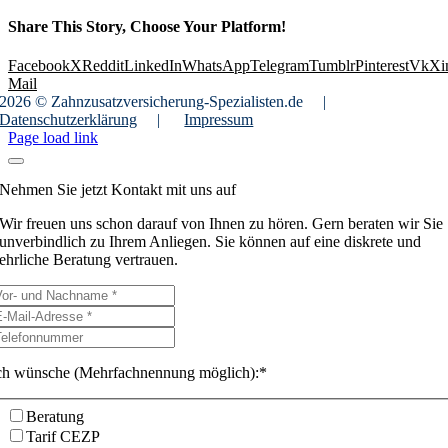
Share This Story, Choose Your Platform!
Facebook
X
Reddit
LinkedIn
WhatsApp
Telegram
Tumblr
Pinterest
Vk
Xi
Mail
2026 © Zahnzusatzversicherung-Spezialisten.de
|
Datenschutzerklärung
|
Impressum
Page load link
Nehmen Sie jetzt Kontakt mit uns auf
Wir freuen uns schon darauf von Ihnen zu hören. Gern beraten wir Sie
unverbindlich zu Ihrem Anliegen. Sie können auf eine diskrete und
ehrliche Beratung vertrauen.
ch wünsche (Mehrfachnennung möglich):*
Beratung
Tarif CEZP