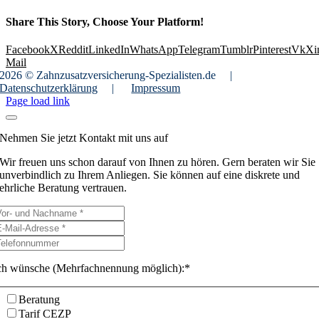
Share This Story, Choose Your Platform!
Facebook
X
Reddit
LinkedIn
WhatsApp
Telegram
Tumblr
Pinterest
Vk
Xi
Mail
2026 © Zahnzusatzversicherung-Spezialisten.de
|
Datenschutzerklärung
|
Impressum
Page load link
Nehmen Sie jetzt Kontakt mit uns auf
Wir freuen uns schon darauf von Ihnen zu hören. Gern beraten wir Sie
unverbindlich zu Ihrem Anliegen. Sie können auf eine diskrete und
ehrliche Beratung vertrauen.
ch wünsche (Mehrfachnennung möglich):*
Beratung
Tarif CEZP